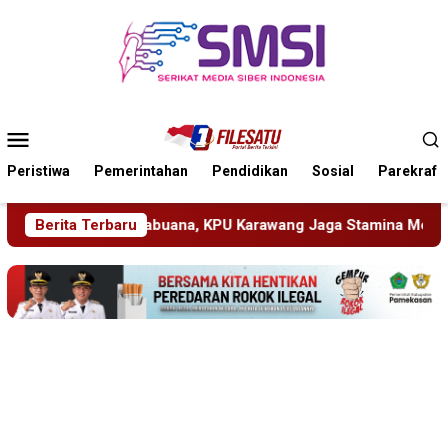
Loncat
ke
konten
Menu
Mobile
Peristiwa
Pemerintahan
Pendidikan
Sosial
Parekraf
ang Jaga Stamina Menuju Pemilu 2029
Berita Terbaru
Perkenalkan Dir