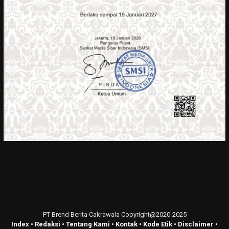
PT Brend Berita Cakrawala Copyright@2020-2025
Index
•
Redaksi
•
Tentang Kami
•
Kontak
•
Kode Etik
•
Disclaimer
•