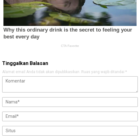
Tinggalkan Balasan
Alamat email Anda tidak akan dipublikasikan.
Ruas yang wajib ditandai
*