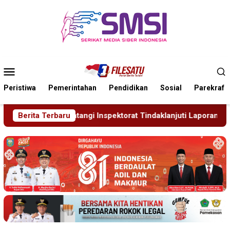
Loncat
ke
konten
Menu
Mobile
Peristiwa
Pemerintahan
Pendidikan
Sosial
Parekraf
 Tindaklanjuti Laporan Desa Ngaban
Berita Terbaru
Diduga Disekap Tig