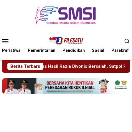
Loncat
ke
konten
Menu
Mobile
Peristiwa
Pemerintahan
Pendidikan
Sosial
Parekraf
onis Bersalah, Satpol PP Sidoarjo Tegaskan Efek Jera
Berita Terbaru
Ac