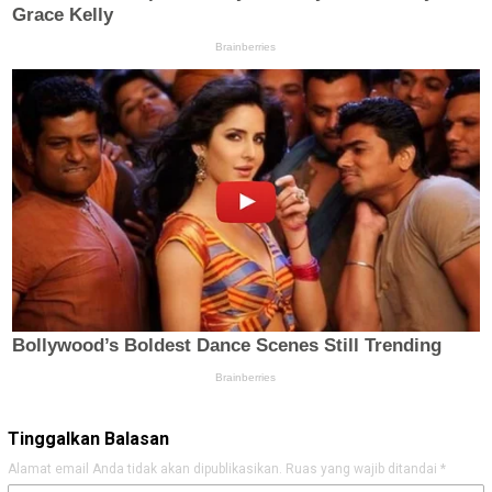
Tinggalkan Balasan
Alamat email Anda tidak akan dipublikasikan.
Ruas yang wajib ditandai
*