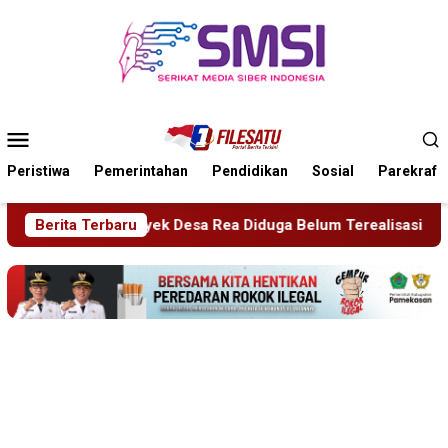
Loncat
ke
konten
Menu
Mobile
Peristiwa
Pemerintahan
Pendidikan
Sosial
Parekraf
uga Belum Terealisasi
Berita Terbaru
Kapolsek Dentim Hadiri Pelepasa