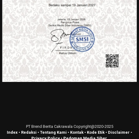
PT Brend Berita Cakrawala Copyright@2020-2025
Index
•
Redaksi
•
Tentang Kami
•
Kontak
•
Kode Etik
•
Disclaimer
•
Privacy Policy
•
Pedoman Media Siber