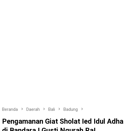
Beranda
Daerah
Bali
Badung
Pengamanan Giat Sholat Ied Idul Adha
di Bandara I Gusti Ngurah RaI