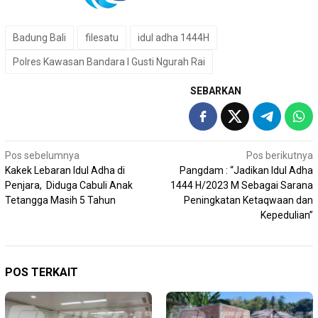
Badung Bali
filesatu
idul adha 1444H
Polres Kawasan Bandara I Gusti Ngurah Rai
SEBARKAN
Navigasi
Pos sebelumnya
Pos berikutnya
Kakek Lebaran Idul Adha di
Pangdam : “Jadikan Idul Adha
pos
Penjara, Diduga Cabuli Anak
1444 H/2023 M Sebagai Sarana
Tetangga Masih 5 Tahun
Peningkatan Ketaqwaan dan
Kepedulian”
POS TERKAIT