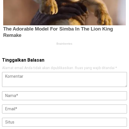
Tinggalkan Balasan
Alamat email Anda tidak akan dipublikasikan.
Ruas yang wajib ditandai
*