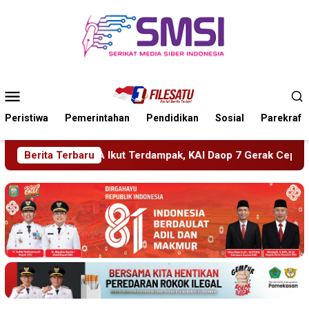
Loncat
ke
konten
Menu
Mobile
Peristiwa
Pemerintahan
Pendidikan
Sosial
Parekraf
ak, KAI Daop 7 Gerak Cepat Pulihkan Layanan
Berita Terbaru
PMR Wira