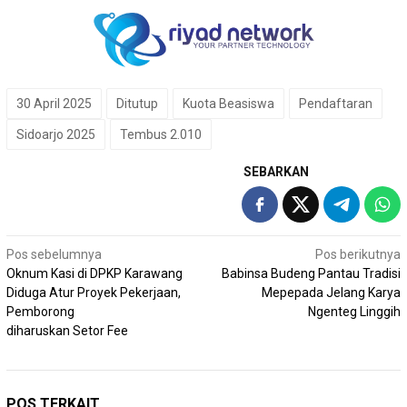
30 April 2025
Ditutup
Kuota Beasiswa
Pendaftaran
Sidoarjo 2025
Tembus 2.010
SEBARKAN
Navigasi
Pos sebelumnya
Pos berikutnya
Oknum Kasi di DPKP Karawang
Babinsa Budeng Pantau Tradisi
pos
Diduga Atur Proyek Pekerjaan,
Mepepada Jelang Karya
Pemborong
Ngenteg Linggih
diharuskan Setor Fee
POS TERKAIT