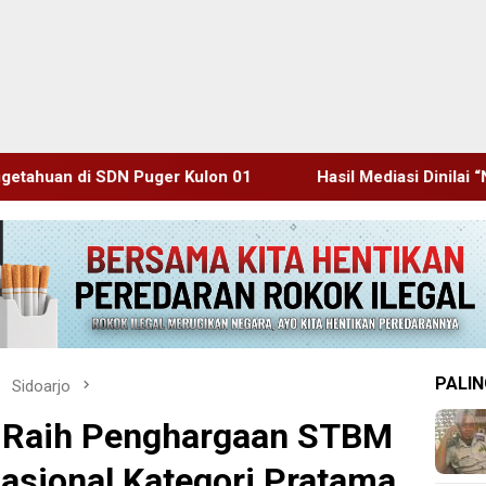
lon 01
Hasil Mediasi Dinilai “Nol”, Warga Desa Kurup Si
PALIN
Sidoarjo
 Raih Penghargaan STBM
Nasional Kategori Pratama