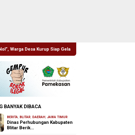
ap Gelar Aksi ke PT KIT
Pisowanan Ageng Hari Jadi ke-70
G BANYAK DIBACA
BERITA
,
BLITAR
,
DAERAH
,
JAWA TIMUR
Dinas Perhubungan Kabupaten
Blitar Berik…