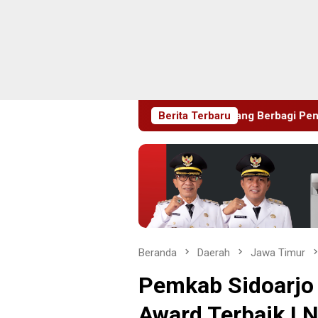
, Delegasi JRCS Jepang Berbagi Pengetahuan di SDN Puger Ku
Berita Terbaru
Beranda
Daerah
Jawa Timur
Pemkab Sidoarjo
Award Terbaik I 