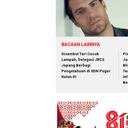
BACAAN LAINNYA
Disambut Tari Cucuk
Pi
Lampah, Delegasi JRCS
Ja
Jepang Berbagi
Bli
Pengetahuan di SDN Puger
Te
Kulon 01
In
Be