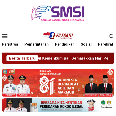
Loncat
ke
konten
Menu
Mobile
Peristiwa
Pemerintahan
Pendidikan
Sosial
Parekraf
 Semarakkan Hari Pengayoman ke-81
Berita Terbaru
Tragedi Proyek M