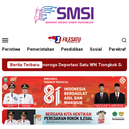
Loncat
ke
konten
Menu
Mobile
Peristiwa
Pemerintahan
Pendidikan
Sosial
Parekraf
 Satu WN Tiongkok Salahgunakan Ijin Tinggal
Berita Terbaru
19 Siswa