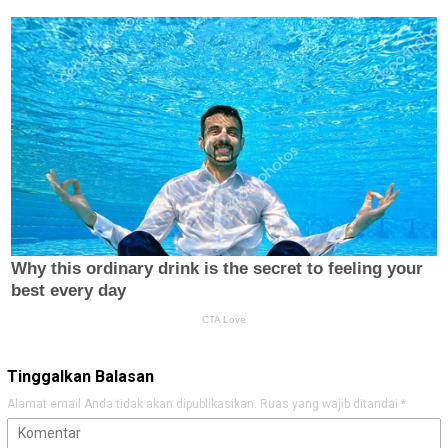
Tinggalkan Balasan
Alamat email Anda tidak akan dipublikasikan.
Ruas yang wajib ditandai
*