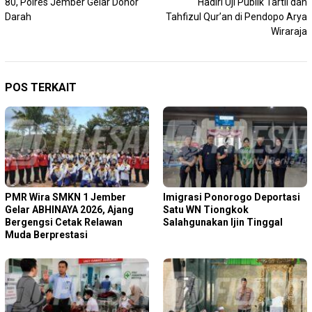
80, Polres Jember Gelar Donor
Hadiri Uji Publik Tartil dan
Darah
Tahfizul Qur’an di Pendopo Arya
Wiraraja
POS TERKAIT
PMR Wira SMKN 1 Jember
Imigrasi Ponorogo Deportasi
Gelar ABHINAYA 2026, Ajang
Satu WN Tiongkok
Bergengsi Cetak Relawan
Salahgunakan Ijin Tinggal
Muda Berprestasi