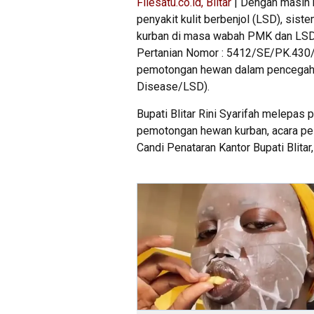
Filesatu.co.id, Blitar
| Dengan masih 
penyakit kulit berbenjol (LSD), si
kurban di masa wabah PMK dan LSD, 
Pertanian Nomor : 5412/SE/PK.430/
pemotongan hewan dalam pencegahan
Disease/LSD).
Bupati Blitar Rini Syarifah melepa
pemotongan hewan kurban, acara pel
Candi Penataran Kantor Bupati Blitar