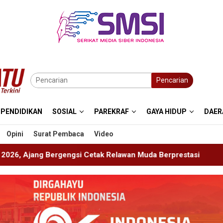
Pencarian
PENDIDIKAN
SOSIAL
PAREKRAF
GAYA HIDUP
DAER
Opini
Surat Pembaca
Video
Relawan Muda Berprestasi
Imigrasi Ponorogo Deportas