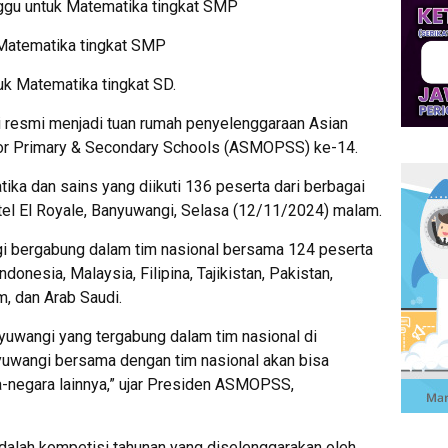
gu untuk Matematika tingkat SMP
 Matematika tingkat SMP
uk Matematika tingkat SD.
resmi menjadi tuan rumah penyelenggaraan Asian
or Primary & Secondary Schools (ASMOPSS) ke-14.
ka dan sains yang diikuti 136 peserta dari berbagai
otel El Royale, Banyuwangi, Selasa (12/11/2024) malam.
gi bergabung dalam tim nasional bersama 124 peserta
ndonesia, Malaysia, Filipina, Tajikistan, Pakistan,
m, dan Arab Saudi.
nyuwangi yang tergabung dalam tim nasional di
nyuwangi bersama dengan tim nasional akan bisa
a-negara lainnya,” ujar Presiden ASMOPSS,
lah kompetisi tahunan yang diselenggarakan oleh