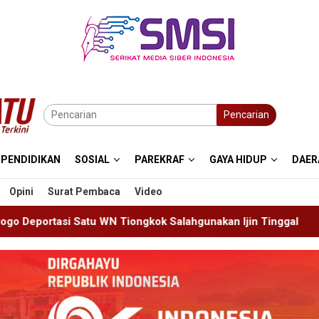
Pencarian
PENDIDIKAN
SOSIAL
PAREKRAF
GAYA HIDUP
DAER
Opini
Surat Pembaca
Video
Salahgunakan Ijin Tinggal
19 Siswa Sakit Bersamaan,