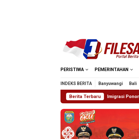
Loncat
ke
konten
PERISTIWA
PEMERINTAHAN
INDEKS BERITA
Banyuwangi
Bali
estasi
Imigrasi Ponorogo Deportasi Satu WN Tiongkok 
Berita Terbaru