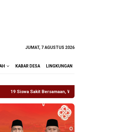
JUMAT, 7 AGUSTUS 2026
AH
KABAR DESA
LINGKUNGAN
 Wartawan Sempat Terhalang Masuk ke Ruang UGD
Sambu