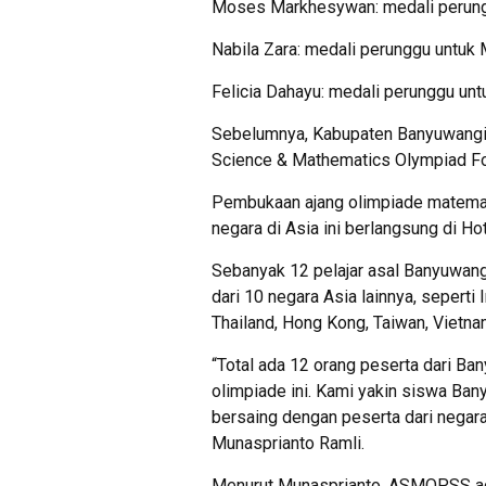
Moses Markhesywan: medali perung
Nabila Zara: medali perunggu untuk
Felicia Dahayu: medali perunggu unt
Sebelumnya, Kabupaten Banyuwangi 
Science & Mathematics Olympiad F
Pembukaan ajang olimpiade matemati
negara di Asia ini berlangsung di H
Sebanyak 12 pelajar asal Banyuwan
dari 10 negara Asia lainnya, seperti I
Thailand, Hong Kong, Taiwan, Vietna
“Total ada 12 orang peserta dari Ba
olimpiade ini. Kami yakin siswa Ba
bersaing dengan peserta dari negar
Munasprianto Ramli.
Menurut Munasprianto, ASMOPSS ada