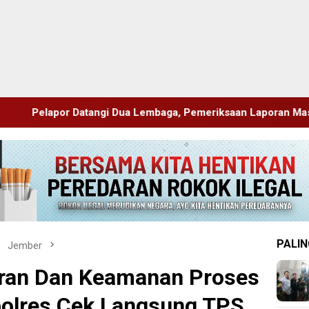
a Lembaga, Pemeriksaan Laporan Masih Berproses
Blit
PALIN
Jember
aran Dan Keamanan Proses
olres Cek Langsung TPS