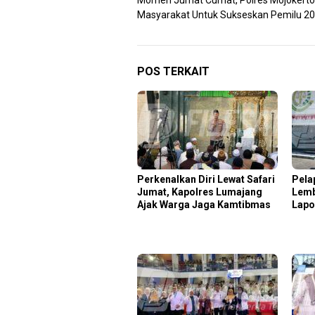
Momen Jumat Curhat, Polres Mojokerto
pos
Masyarakat Untuk Sukseskan Pemilu 2
POS TERKAIT
Perkenalkan Diri Lewat Safari
Pela
Jumat, Kapolres Lumajang
Lemb
Ajak Warga Jaga Kamtibmas
Lapo