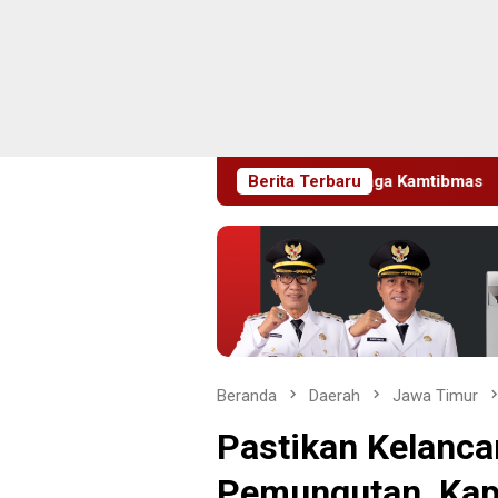
umajang Ajak Warga Jaga Kamtibmas
Berita Terbaru
Pelapor Datangi Du
Beranda
Daerah
Jawa Timur
Pastikan Kelanc
Pemungutan, Kap