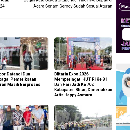
 Ajak
Begini Kata Sekda Situbondo : Hadirnya Bupati di
024
Acara Senam Gemoy Sudah Sesuai Aturan
por Datangi Dua
Blitaria Expo 2026
aga, Pemeriksaan
Memperingati HUT RI Ke 81
ran Masih Berproses
Dan Hari Jadi Ke 702
Kabupaten Blitar, Dimeriahkan
Artis Happy Asmara