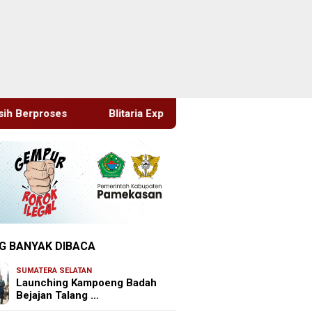
aria Expo 2026 Memperingati HUT RI Ke 81 Dan Hari Jadi Ke 702
G BANYAK DIBACA
SUMATERA SELATAN
Launching Kampoeng Badah
Bejajan Talang …