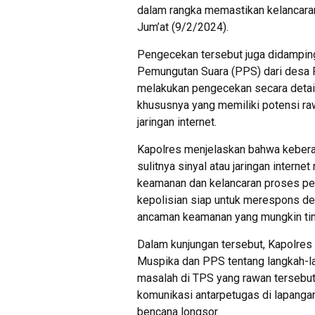
dalam rangka memastikan kelancaran
Jum’at (9/2/2024).
Pengecekan tersebut juga didamping
Pemungutan Suara (PPS) dari desa
melakukan pengecekan secara detail
khususnya yang memiliki potensi raw
jaringan internet.
Kapolres menjelaskan bahwa kebera
sulitnya sinyal atau jaringan intern
keamanan dan kelancaran proses p
kepolisian siap untuk merespons den
ancaman keamanan yang mungkin tim
Dalam kunjungan tersebut, Kapolre
Muspika dan PPS tentang langkah-la
masalah di TPS yang rawan tersebut
komunikasi antarpetugas di lapangan
bencana longsor.