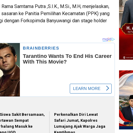
ama Samtama Putra ,S.I.K., M.Si., M.H, menjelaskan,
n sasaran ke Panitia Pemilihan Kecamatan (PPK) yang
rgi dengan Forkopimda Banyuwangi dan stage holder
 Siswa Sakit Bersamaan,
Perkenalkan Diri Lewat
rtawan Sempat
Safari Jumat, Kapolres
rhalang Masuk ke
Lumajang Ajak Warga Jaga
ang UGD
Kamtibmas