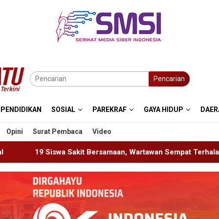
Pencarian
PENDIDIKAN
SOSIAL
PAREKRAF
GAYA HIDUP
DAER
Opini
Surat Pembaca
Video
rsamaan, Wartawan Sempat Terhalang Masuk ke Ruang UGD