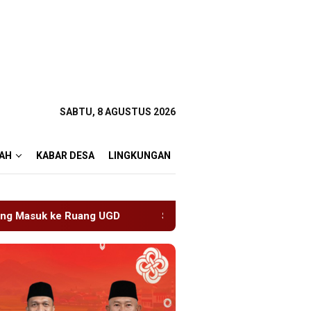
SABTU, 8 AGUSTUS 2026
AH
KABAR DESA
LINGKUNGAN
Sambut HUT RI ke-81 di Gunung Sanggabuana, KPU Karawa