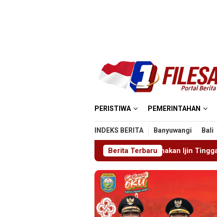
Loncat
ke
konten
PERISTIWA
PEMERINTAHAN
INDEKS BERITA
Banyuwangi
Bali
iongkok Salahgunakan Ijin Tinggal
Berita Terbaru
19 Siswa Sakit Be