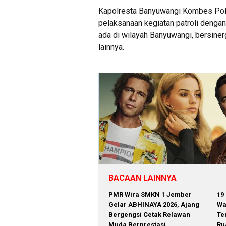
Kapolresta Banyuwangi Kombes Pol R
pelaksanaan kegiatan patroli denga
ada di wilayah Banyuwangi, bersine
lainnya.
BACAAN LAINNYA
PMR Wira SMKN 1 Jember
19
Gelar ABHINAYA 2026, Ajang
Wa
Bergengsi Cetak Relawan
Te
Muda Berprestasi
Ru