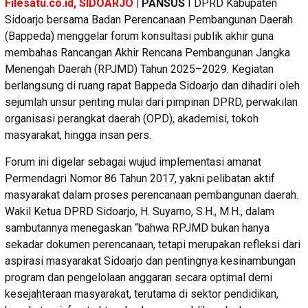
Filesatu.co.id, SIDOARJO
| PANSUS
I DPRD Kabupaten
Sidoarjo bersama Badan Perencanaan Pembangunan Daerah
(Bappeda) menggelar forum konsultasi publik akhir guna
membahas Rancangan Akhir Rencana Pembangunan Jangka
Menengah Daerah (RPJMD) Tahun 2025–2029. Kegiatan
berlangsung di ruang rapat Bappeda Sidoarjo dan dihadiri oleh
sejumlah unsur penting mulai dari pimpinan DPRD, perwakilan
organisasi perangkat daerah (OPD), akademisi, tokoh
masyarakat, hingga insan pers.
Forum ini digelar sebagai wujud implementasi amanat
Permendagri Nomor 86 Tahun 2017, yakni pelibatan aktif
masyarakat dalam proses perencanaan pembangunan daerah.
Wakil Ketua DPRD Sidoarjo, H. Suyarno, S.H., M.H., dalam
sambutannya menegaskan “bahwa RPJMD bukan hanya
sekadar dokumen perencanaan, tetapi merupakan refleksi dari
aspirasi masyarakat Sidoarjo dan pentingnya kesinambungan
program dan pengelolaan anggaran secara optimal demi
kesejahteraan masyarakat, terutama di sektor pendidikan,