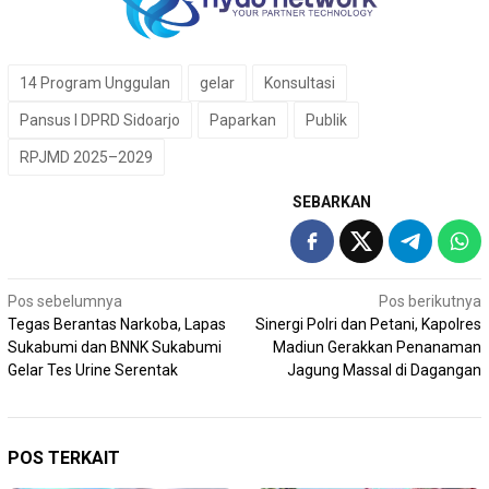
14 Program Unggulan
gelar
Konsultasi
Pansus I DPRD Sidoarjo
Paparkan
Publik
RPJMD 2025–2029
SEBARKAN
Navigasi
Pos sebelumnya
Pos berikutnya
Tegas Berantas Narkoba, Lapas
Sinergi Polri dan Petani, Kapolres
pos
Sukabumi dan BNNK Sukabumi
Madiun Gerakkan Penanaman
Gelar Tes Urine Serentak
Jagung Massal di Dagangan
POS TERKAIT