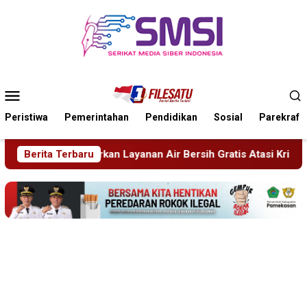
Loncat
ke
konten
Menu
Mobile
Peristiwa
Pemerintahan
Pendidikan
Sosial
Parekraf
 Bersih Gratis Atasi Krisis Kemarau
Berita Terbaru
Sidang Tipiring, Pe