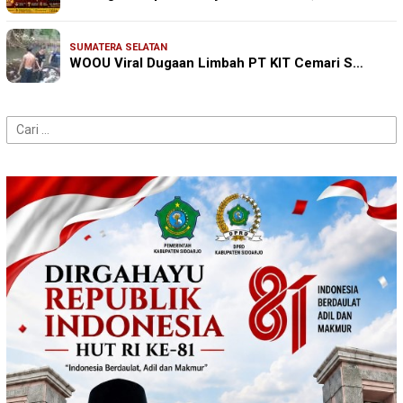
SUMATERA SELATAN
WOOU Viral Dugaan Limbah PT KIT Cemari S…
Cari
untuk: