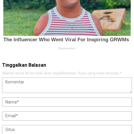
Tinggalkan Balasan
Alamat email Anda tidak akan dipublikasikan.
Ruas yang wajib ditandai
*