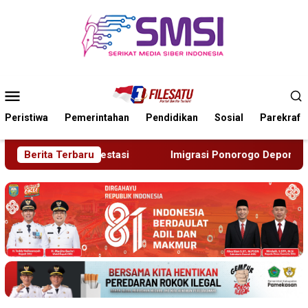
Loncat
ke
konten
Menu
Mobile
Peristiwa
Pemerintahan
Pendidikan
Sosial
Parekraf
rasi Ponorogo Deportasi Satu WN Tiongkok Salahgunakan Ijin 
Berita Terbaru