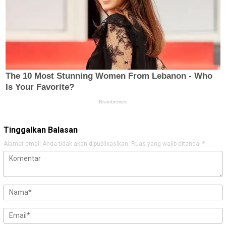
Tinggalkan Balasan
Alamat email Anda tidak akan dipublikasikan.
Ruas yang wajib ditandai
*