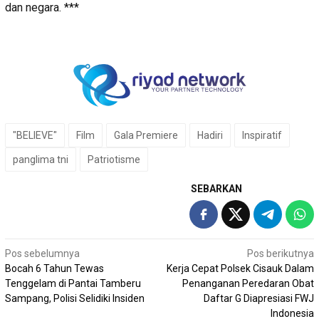
dan negara. ***
"BELIEVE"
Film
Gala Premiere
Hadiri
Inspiratif
panglima tni
Patriotisme
SEBARKAN
Navigasi
Pos sebelumnya
Pos berikutnya
Bocah 6 Tahun Tewas
Kerja Cepat Polsek Cisauk Dalam
pos
Tenggelam di Pantai Tamberu
Penanganan Peredaran Obat
Sampang, Polisi Selidiki Insiden
Daftar G Diapresiasi FWJ
Indonesia