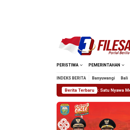
Loncat
ke
konten
PERISTIWA
PEMERINTAHAN
INDEKS BERITA
Banyuwangi
Bali
Masjid MIN 5 Madiun: Satu Nyawa Melayang, K3 Dipertanyakan
Berita Terbaru