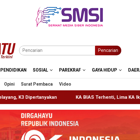
Pencarian
PENDIDIKAN
SOSIAL
PAREKRAF
GAYA HIDUP
DAER
Opini
Surat Pembaca
Video
KA BIAS Terhenti, Lima KA Ikut Terdampak, KAI Daop 7