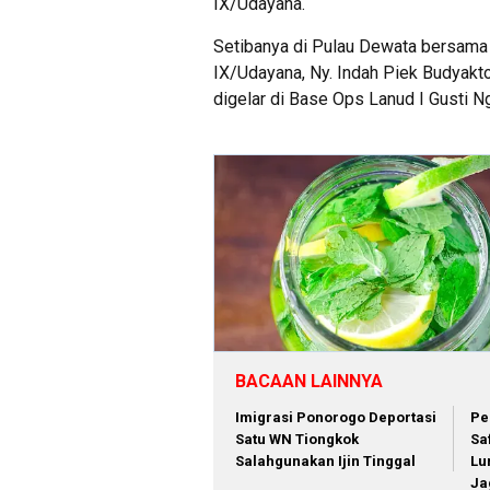
IX/Udayana.
Setibanya di Pulau Dewata bersama 
IX/Udayana, Ny. Indah Piek Budyak
digelar di Base Ops Lanud I Gusti N
BACAAN LAINNYA
Imigrasi Ponorogo Deportasi
Pe
Satu WN Tiongkok
Sa
Salahgunakan Ijin Tinggal
Lu
Ja