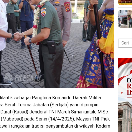
Cari
untuk:
dilantik sebagai Panglima Komando Daerah Militer
 Serah Terima Jabatan (Sertijab) yang dipimpin
Darat (Kasad) Jenderal TNI Maruli Simanjuntak, M.Sc.,
t (Mabesad) pada Senin (14/4/2025), Mayjen TNI Piek
awali rangkaian tradisi penyambutan di wilayah Kodam