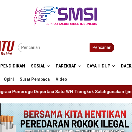
Pencarian
PENDIDIKAN
SOSIAL
PAREKRAF
GAYA HIDUP
DAER
Opini
Surat Pembaca
Video
i Satu WN Tiongkok Salahgunakan Ijin Tinggal
19 Sisw