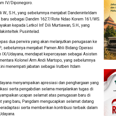
am IV/Diponegoro.
di W., S.H., yang sebelumnya menjabat Dandeninteldam
 baru sebagai Dandim 1627/Rote Ndao Korem 161/WS.
yakan kepada Letkol Inf Dili Murtiawan, S.H., yang
kinteltek Pusintelad.
melepas dua perwira yang akan melanjutkan penugasan ke
.I.P., sebelumnya menjabat Pamen Ahli Bidang Operasi
m IX/Udayana, mendapat kepercayaan sebagai Asisten
entara Kolonel Arm Andi Martopo, yang sebelumnya
ini menempati jabatan sebagai Irutben Itdam
ayana menyampaikan apresiasi dan penghargaan yang
ikasi serta pengabdian selama menjalankan tugas di
yampaikan ucapan selamat atas penugasan baru di
at yang baru, Pangdam mengucapkan selamat datang
eradaptasi serta memberikan kontribusi terbaik dalam
Udayana.