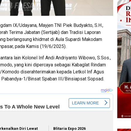
gdam IX/Udayana, Mayjen TNI Piek Budyakto, S.H.,
ah Terima Jabatan (Sertijab) dan Tradisi Laporan
ng berlangsung khidmat di Aula Supardi Makodam
npasar, pada Kamis (19/6/2025).
ntara lain Kolonel Inf Andi Andriyanto Wibowo, S.Sos.,
/Komodo, yang kini dipercaya sebagai Kabaglat Rindam
1/Komodo diserahterimakan kepada Letkol Inf Agus
 Pabandya-1/Binsat Spaban III/Binsiapsat Sopsad.
rkenalkan Diri Lewat
Blitaria Expo 2026