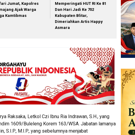
fari Jumat, Kapolres
Memperingati HUT RI Ke 81
majang Ajak Warga
Dan Hari Jadi Ke 702
ga Kamtibmas
Kabupaten Blitar,
Dimeriahkan Artis Happy
Asmara
a Raksaka, Letkol Czi Ibnu Ria Indrawan, S.H., yang
andim 1609/Buleleng Korem 163/WSA. Jabatan lamanya
in, S.I.P., M.I.P., yang sebelumnya menjabat