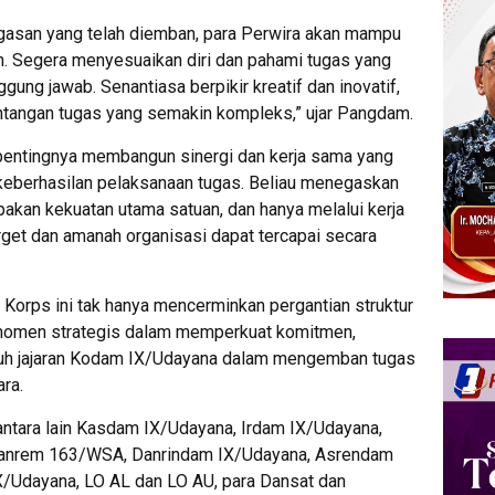
asan yang telah diemban, para Perwira akan mampu
an. Segera menyesuaikan diri dan pahami tugas yang
ung jawab. Senantiasa berpikir kreatif dan inovatif,
ntangan tugas yang semakin kompleks,” ujar Pangdam.
pentingnya membangun sinergi dan kerja sama yang
 keberhasilan pelaksanaan tugas. Beliau menegaskan
akan kekuatan utama satuan, dan hanya melalui kerja
target dan amanah organisasi dapat tercapai secara
n Korps ini tak hanya mencerminkan pergantian struktur
 momen strategis dalam memperkuat komitmen,
uruh jajaran Kodam IX/Udayana dalam mengemban tugas
ra.
 antara lain Kasdam IX/Udayana, Irdam IX/Udayana,
Danrem 163/WSA, Danrindam IX/Udayana, Asrendam
X/Udayana, LO AL dan LO AU, para Dansat dan