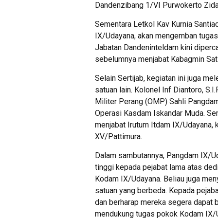
Dandenzibang 1/VI Purwokerto Zid
Sementara Letkol Kav Kurnia Santia
IX/Udayana, akan mengemban tugas
Jabatan Dandeninteldam kini diperca
sebelumnya menjabat Kabagmin Satla
Selain Sertijab, kegiatan ini juga 
satuan lain. Kolonel Inf Diantoro, S
Militer Perang (OMP) Sahli Pangda
Operasi Kasdam Iskandar Muda. Sem
menjabat Irutum Itdam IX/Udayana, k
XV/Pattimura.
Dalam sambutannya, Pangdam IX/Ud
tinggi kepada pejabat lama atas ded
Kodam IX/Udayana. Beliau juga men
satuan yang berbeda. Kepada pejab
dan berharap mereka segera dapat b
mendukung tugas pokok Kodam IX/