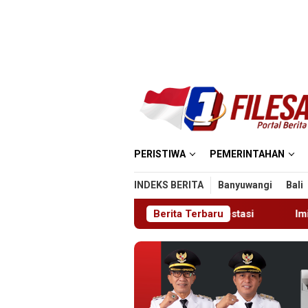
Loncat
ke
konten
PERISTIWA
PEMERINTAHAN
INDEKS BERITA
Banyuwangi
Bali
 Relawan Muda Berprestasi
Berita Terbaru
Imigrasi Ponorogo Deportas