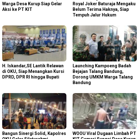
Warga Desa Kurup Siap Gelar
Royal Joker Baturaja Mengaku
Aksi ke PT KIT
Belum Terima Haknya, Siap
Tempuh Jalur Hukum
H. Iskandar,SE Lantik Relawan
Launching Kampoeng Badah
di OKU, Siap Menangkan Kursi
Bejajan Talang Bandung,
DPRD, DPR RI hingga Bupati
Dorong UMKM Warga Talang
Bandung
Bangun Sinergi Solid, Kapolres
WOOU Viral Dugaan Limbah PT
OKU Gelar Silaturahmi
KIT Cemari Sungai Desa Kurup,