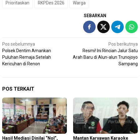
Prioritaskan
RKPDes 2026
Warga
SEBARKAN
Navigasi
Pos sebelumnya
Pos berikutnya
Polsek Dentim Amankan
Resmi! Ini Rincian Jalur Satu
pos
Puluhan Remaja Setelah
Arah Baru di Alun-alun Trunojoyo
Kericuhan di Renon
Sampang
POS TERKAIT
Hasil Mediasi Dinilai “Nol”,
Mantan Karyawan Karaoke