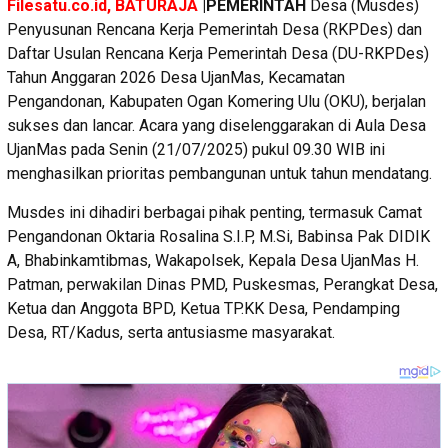
Filesatu.co.id, BATURAJA
|PEMERINTAH
Desa (Musdes)
Penyusunan Rencana Kerja Pemerintah Desa (RKPDes) dan
Daftar Usulan Rencana Kerja Pemerintah Desa (DU-RKPDes)
Tahun Anggaran 2026 Desa UjanMas, Kecamatan
Pengandonan, Kabupaten Ogan Komering Ulu (OKU), berjalan
sukses dan lancar. Acara yang diselenggarakan di Aula Desa
UjanMas pada Senin (21/07/2025) pukul 09.30 WIB ini
menghasilkan prioritas pembangunan untuk tahun mendatang.
Musdes ini dihadiri berbagai pihak penting, termasuk Camat
Pengandonan Oktaria Rosalina S.I.P, M.Si, Babinsa Pak DIDIK
A, Bhabinkamtibmas, Wakapolsek, Kepala Desa UjanMas H.
Patman, perwakilan Dinas PMD, Puskesmas, Perangkat Desa,
Ketua dan Anggota BPD, Ketua TP.KK Desa, Pendamping
Desa, RT/Kadus, serta antusiasme masyarakat.