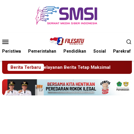
Loncat
ke
konten
Menu
Mobile
Peristiwa
Pemerintahan
Pendidikan
Sosial
Parekraf
ta Tetap Maksimal
Berita Terbaru
Torehan Gemilang PT BSI: 25 Juta Ja