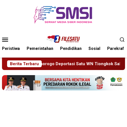
Loncat
ke
konten
Menu
Mobile
Peristiwa
Pemerintahan
Pendidikan
Sosial
Parekraf
u WN Tiongkok Salahgunakan Ijin Tinggal
Berita Terbaru
19 Siswa Sak