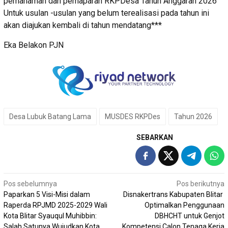
pemahaman dan pemaparan RKPDesa Tahun Anggaran 2026
Untuk usulan -usulan yang belum terealisasi pada tahun ini
akan diajukan kembali di tahun mendatang***
Eka Belakon PJN
Desa Lubuk Batang Lama
MUSDES RKPDes
Tahun 2026
SEBARKAN
Navigasi
Pos sebelumnya
Pos berikutnya
Paparkan 5 Visi-Misi dalam
Disnakertrans Kabupaten Blitar
pos
Raperda RPJMD 2025-2029 Wali
Optimalkan Penggunaan
Kota Blitar Syauqul Muhibbin:
DBHCHT untuk Genjot
Salah Satunya Wujudkan Kota
Kompetensi Calon Tenaga Kerja