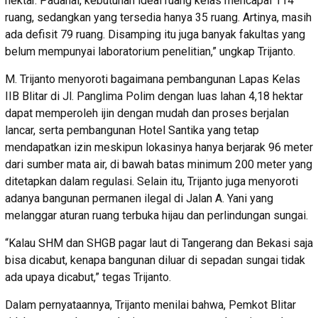
hektar. Padahal, kebutuhan ideal ruang kelas mencapai 114
ruang, sedangkan yang tersedia hanya 35 ruang. Artinya, masih
ada defisit 79 ruang. Disamping itu juga banyak fakultas yang
belum mempunyai laboratorium penelitian,” ungkap Trijanto.
M. Trijanto menyoroti bagaimana pembangunan Lapas Kelas
IIB Blitar di Jl. Panglima Polim dengan luas lahan 4,18 hektar
dapat memperoleh ijin dengan mudah dan proses berjalan
lancar, serta pembangunan Hotel Santika yang tetap
mendapatkan izin meskipun lokasinya hanya berjarak 96 meter
dari sumber mata air, di bawah batas minimum 200 meter yang
ditetapkan dalam regulasi. Selain itu, Trijanto juga menyoroti
adanya bangunan permanen ilegal di Jalan A. Yani yang
melanggar aturan ruang terbuka hijau dan perlindungan sungai.
“Kalau SHM dan SHGB pagar laut di Tangerang dan Bekasi saja
bisa dicabut, kenapa bangunan diluar di sepadan sungai tidak
ada upaya dicabut,” tegas Trijanto.
Dalam pernyataannya, Trijanto menilai bahwa, Pemkot Blitar