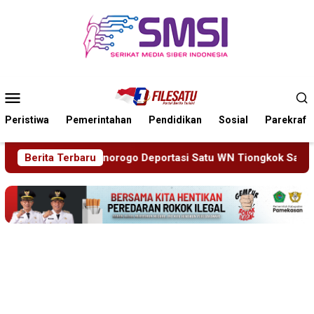
Loncat
ke
konten
Menu
Mobile
Peristiwa
Pemerintahan
Pendidikan
Sosial
Parekraf
atu WN Tiongkok Salahgunakan Ijin Tinggal
Berita Terbaru
19 Siswa S