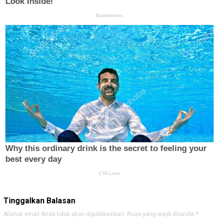
Tinggalkan Balasan
Alamat email Anda tidak akan dipublikasikan.
Ruas yang wajib ditandai
*