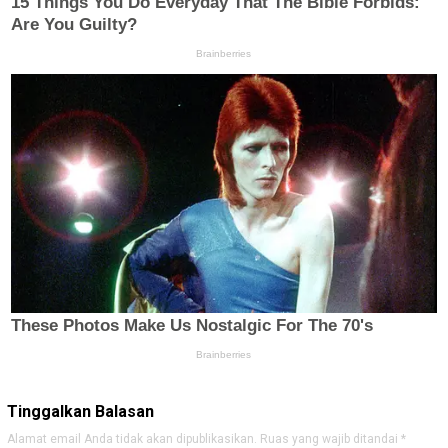
Tinggalkan Balasan
Alamat email Anda tidak akan dipublikasikan.
Ruas yang wajib ditandai
*