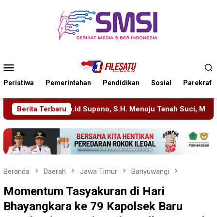
Loncat
ke
konten
Menu
Mobile
Peristiwa
Pemerintahan
Pendidikan
Sosial
Parekraf
. Menuju Tanah Suci, Manajemen Pastikan Pelayanan Berita Tet
Berita Terbaru
Beranda
Daerah
Jawa Timur
Banyuwangi
Momentum Tasyakuran di Hari
Bhayangkara ke 79 Kapolsek Baru