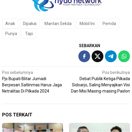
Anak
Dipakai
Mantan Sekda
Mobil Ini
Pemda
Punya
Tapi
SEBARKAN
Navigasi
Pos sebelumnya
Pos berikutnya
Pjs Bupati Blitar Jumadi
Debat Publik Ketiga Pilkada
pos
Berpesan Satlinmas Harus Jaga
Sidoarjo, Saling Menyajikan Visi
Netralitas Di Pilkada 2024
Dan Misi Masing-masing Paslon
POS TERKAIT