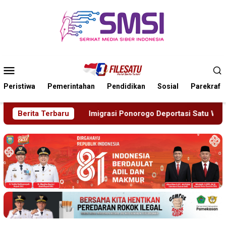
Loncat
ke
konten
Menu
Mobile
Peristiwa
Pemerintahan
Pendidikan
Sosial
Parekraf
go Deportasi Satu WN Tiongkok Salahgunakan Ijin Tinggal
Berita Terbaru