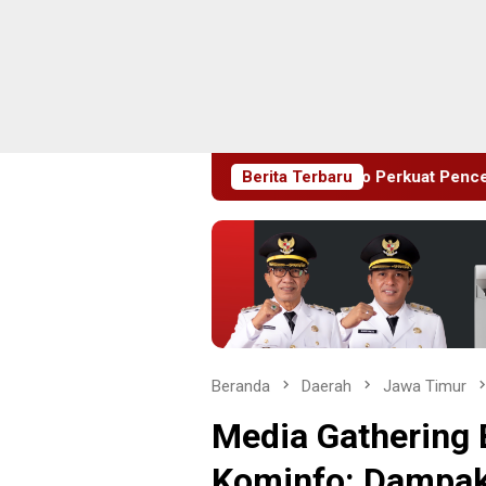
ini, Pemkab Sidoarjo Perkuat Pencegahan HIV di Kalangan Rema
Berita Terbaru
Beranda
Daerah
Jawa Timur
Media Gathering 
Kominfo: Dampak