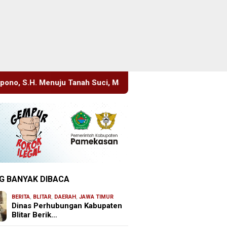
ci, Manajemen Pastikan Pelayanan Berita Tetap Maksimal
G BANYAK DIBACA
BERITA
,
BLITAR
,
DAERAH
,
JAWA TIMUR
Dinas Perhubungan Kabupaten
Blitar Berik…