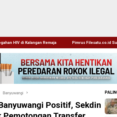
ja
Pimrus Filesatu.co.id Supono, S.H. Menuju Tanah Su
PALIN
Banyuwangi
Banyuwangi Positif, Sekdin
 Pemotongan Transfer