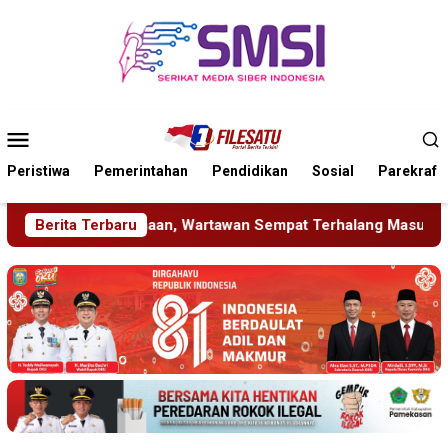
Loncat
ke
konten
Menu
Mobile
Peristiwa
Pemerintahan
Pendidikan
Sosial
Parekraf
empat Terhalang Masuk ke Ruang UGD
Berita Terbaru
Sambut HUT RI k