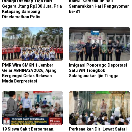
Diduga Disekap Tiga Hari
Kanwil Kemenkum Bali
Gegara Utang Rp300 Juta, Pria
Semarakkan Hari Pengayoman
Ketapang Sampang
ke-81
Diselamatkan Polisi
PMR Wira SMKN 1 Jember
Imigrasi Ponorogo Deportasi
Gelar ABHINAYA 2026, Ajang
Satu WN Tiongkok
Bergengsi Cetak Relawan
Salahgunakan Ijin Tinggal
Muda Berprestasi
19 Siswa Sakit Bersamaan,
Perkenalkan Diri Lewat Safari