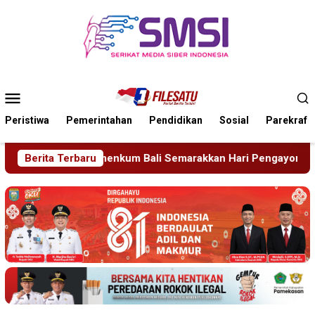
Loncat
ke
konten
Menu
Mobile
Peristiwa
Pemerintahan
Pendidikan
Sosial
Parekraf
marakkan Hari Pengayoman ke-81
Berita Terbaru
Tragedi Proyek Masji