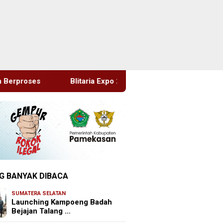
ia Expo 2026 Memperingati HUT RI Ke 81 Dan Hari Jadi Ke 702 K
G BANYAK DIBACA
SUMATERA SELATAN
Launching Kampoeng Badah
Bejajan Talang …