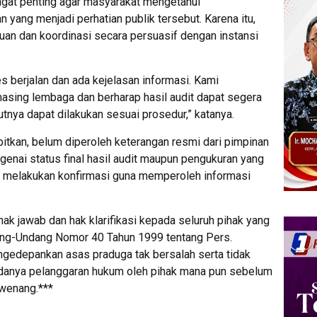
ngat penting agar masyarakat mengetahui
ang menjadi perhatian publik tersebut. Karena itu,
an dan koordinasi secara persuasif dengan instansi
 berjalan dan ada kejelasan informasi. Kami
ing lembaga dan berharap hasil audit dapat segera
tnya dapat dilakukan sesuai prosedur,” katanya.
erbitkan, belum diperoleh keterangan resmi dari pimpinan
enai status final hasil audit maupun pengukuran yang
a melakukan konfirmasi guna memperoleh informasi
hak jawab dan hak klarifikasi kepada seluruh pihak yang
ng-Undang Nomor 40 Tahun 1999 tentang Pers.
gedepankan asas praduga tak bersalah serta tidak
danya pelanggaran hukum oleh pihak mana pun sebelum
rwenang.***