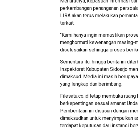
Menurutnya, kepastian informasi sa
perkembangan penanganan persoalan y
LIRA akan terus melakukan pemantau
terkait.
“Kami hanya ingin memastikan proses
menghormati kewenangan masing-mas
diselesaikan sehingga proses beriku
Sementara itu, hingga berita ini dit
Inspektorat Kabupaten Sidoarjo meng
dimaksud. Media ini masih berupay
yang lengkap dan berimbang.
Filesatu.co.id tetap membuka ruang 
berkepentingan sesuai amanat Unda
Pemberitaan ini disusun dengan men
dimaksudkan untuk menyimpulkan a
terdapat keputusan dari instansi be