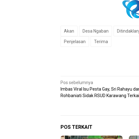
Akan
Desa Ngaban
Ditindaklan
Penjelasan
Terima
Navigasi
Pos sebelumnya
Imbas Viral Isu Pesta Gay, Sri Rahayu dan
pos
Rohbaniati Sidak RSUD Karawang Terkai
POS TERKAIT