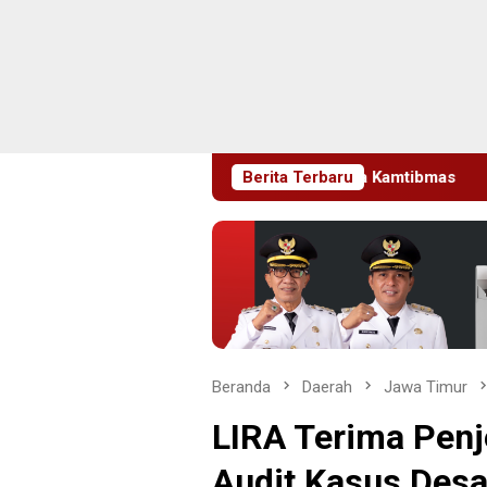
ajang Ajak Warga Jaga Kamtibmas
Berita Terbaru
Pelapor Datangi Dua 
Beranda
Daerah
Jawa Timur
LIRA Terima Penje
Audit Kasus Des