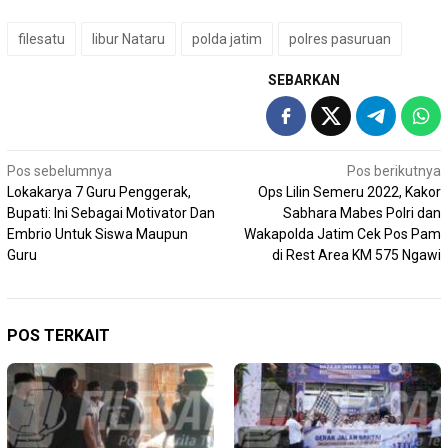
filesatu
libur Nataru
polda jatim
polres pasuruan
SEBARKAN
Navigasi
Pos sebelumnya
Pos berikutnya
Lokakarya 7 Guru Penggerak,
Ops Lilin Semeru 2022, Kakor
pos
Bupati: Ini Sebagai Motivator Dan
Sabhara Mabes Polri dan
Embrio Untuk Siswa Maupun
Wakapolda Jatim Cek Pos Pam
Guru
di Rest Area KM 575 Ngawi
POS TERKAIT