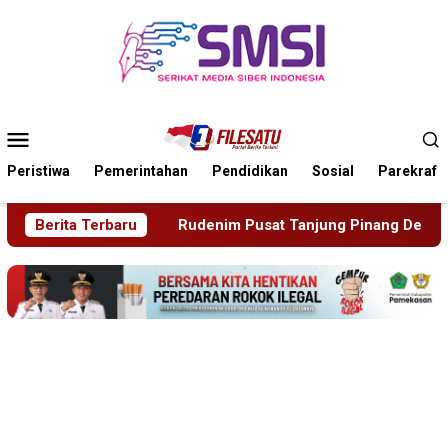
Loncat
ke
konten
Menu
Mobile
Peristiwa
Pemerintahan
Pendidikan
Sosial
Parekraf
Tanjung Pinang Deportasi 25 Warga Negara Vietnam
Berita Terbaru
Em