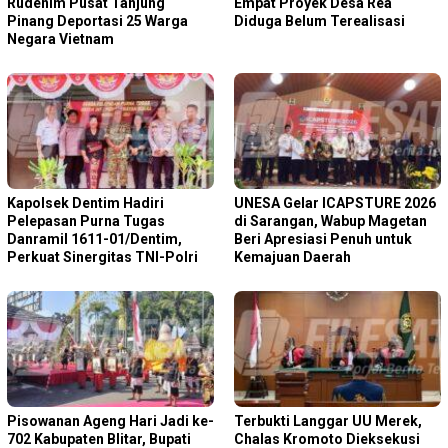
Rudenim Pusat Tanjung
Empat Proyek Desa Rea
Pinang Deportasi 25 Warga
Diduga Belum Terealisasi
Negara Vietnam
Kapolsek Dentim Hadiri
‎UNESA Gelar ICAPSTURE 2026
Pelepasan Purna Tugas
di Sarangan, Wabup Magetan
Danramil 1611-01/Dentim,
Beri Apresiasi Penuh untuk
Perkuat Sinergitas TNI-Polri
Kemajuan Daerah
Pisowanan Ageng Hari Jadi ke-
Terbukti Langgar UU Merek,
702 Kabupaten Blitar, Bupati
Chalas Kromoto Dieksekusi