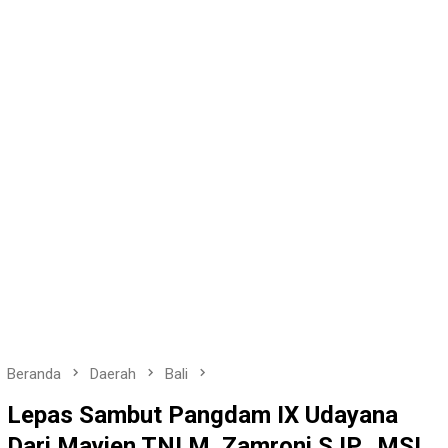
Beranda
Daerah
Bali
Lepas Sambut Pangdam IX Udayana
Dari Mayjen TNI M. Zamroni S.IP., MSI