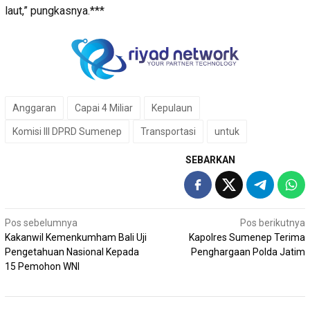
laut,” pungkasnya.***
Anggaran
Capai 4 Miliar
Kepulaun
Komisi III DPRD Sumenep
Transportasi
untuk
SEBARKAN
Navigasi
Pos sebelumnya
Pos berikutnya
Kakanwil Kemenkumham Bali Uji
Kapolres Sumenep Terima
pos
Pengetahuan Nasional Kepada
Penghargaan Polda Jatim
15 Pemohon WNI