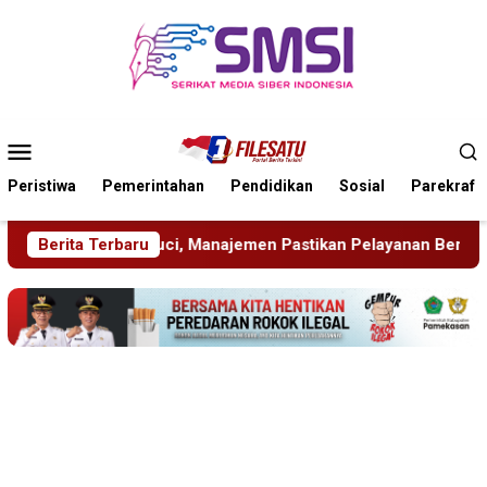
Loncat
ke
konten
Menu
Mobile
Peristiwa
Pemerintahan
Pendidikan
Sosial
Parekraf
stikan Pelayanan Berita Tetap Maksimal
Berita Terbaru
Rudenim Pusat 