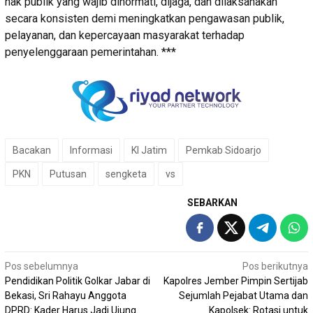
hak publik yang wajib dihormati, dijaga, dan dilaksanakan
secara konsisten demi meningkatkan pengawasan publik,
pelayanan, dan kepercayaan masyarakat terhadap
penyelenggaraan pemerintahan. ***
Bacakan
Informasi
KI Jatim
Pemkab Sidoarjo
PKN
Putusan
sengketa
vs
SEBARKAN
Navigasi
Pos sebelumnya
Pos berikutnya
Pendidikan Politik Golkar Jabar di
Kapolres Jember Pimpin Sertijab
pos
Bekasi, Sri Rahayu Anggota
Sejumlah Pejabat Utama dan
DPRD: Kader Harus Jadi Ujung
Kapolsek: Rotasi untuk