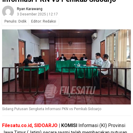
Ryan Karawang
3 Desember 2025 | 12:17
Penulis: Didik
Editor: Redaksi
Sidang Putusan Sengketa Informasi PKN vs Pemkab Sidoarjo
Filesatu.co.id, SIDOARJO
| KOMISI
Informasi (KI) Provinsi
Jawa Timur (Jatim) secara resmi telah membacakan putusan