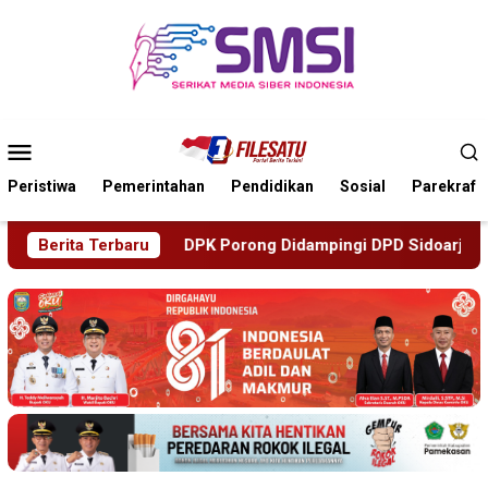
Loncat
ke
konten
Menu
Mobile
Peristiwa
Pemerintahan
Pendidikan
Sosial
Parekraf
g Didampingi DPD Sidoarjo Datangi Inspektorat Tindaklanjuti 
Berita Terbaru