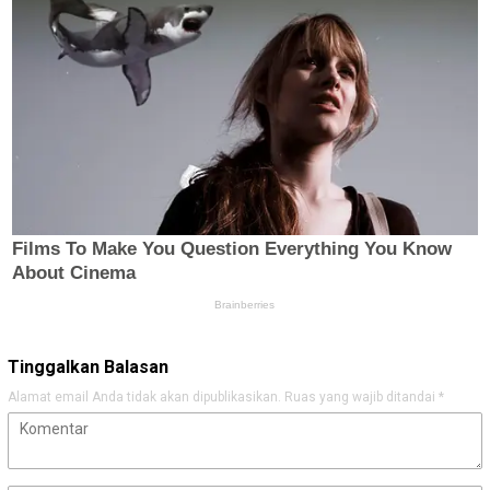
Tinggalkan Balasan
Alamat email Anda tidak akan dipublikasikan.
Ruas yang wajib ditandai
*