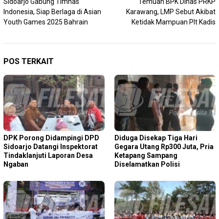
Sidoarjo Gabung Timnas
Temuan BPK Dinas PRKP
Indonesia, Siap Berlaga di Asian
Karawang, LMP Sebut Akibat
Youth Games 2025 Bahrain
Ketidak Mampuan Plt Kadis
POS TERKAIT
DPK Porong Didampingi DPD
Diduga Disekap Tiga Hari
Sidoarjo Datangi Inspektorat
Gegara Utang Rp300 Juta, Pria
Tindaklanjuti Laporan Desa
Ketapang Sampang
Ngaban
Diselamatkan Polisi