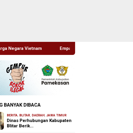
Empat Proyek Desa Rea Diduga Belum Terealisasi
Ka
G BANYAK DIBACA
BERITA
,
BLITAR
,
DAERAH
,
JAWA TIMUR
Dinas Perhubungan Kabupaten
Blitar Berik…