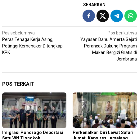
SEBARKAN
Navigasi
Pos sebelumnya
Pos berikutnya
Peras Tenaga Kerja Asing,
Yayasan Danu Amerta Sejati
pos
Petinggi Kemenaker Ditangkap
Perancak Dukung Program
KPK
Makan Bergizi Gratis di
Jembrana
POS TERKAIT
Imigrasi Ponorogo Deportasi
Perkenalkan Diri Lewat Safari
Satu WN Tiongkok
Jumat, Kapolres Lumajang