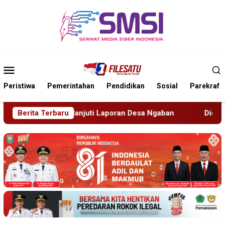
Loncat
ke
konten
Menu
Mobile
Peristiwa
Pemerintahan
Pendidikan
Sosial
Parekraf
n Desa Ngaban
Berita Terbaru
Diduga Disekap Tiga Hari Gegara Utang R