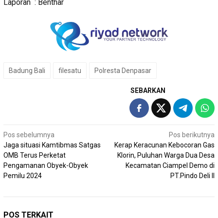
Laporan : Benthar
Badung Bali
filesatu
Polresta Denpasar
SEBARKAN
Navigasi
Pos sebelumnya
Pos berikutnya
Jaga situasi Kamtibmas Satgas
Kerap Keracunan Kebocoran Gas
pos
OMB Terus Perketat
Klorin, Puluhan Warga Dua Desa
Pengamanan Obyek-Obyek
Kecamatan Ciampel Demo di
Pemilu 2024
PT.Pindo Deli II
POS TERKAIT