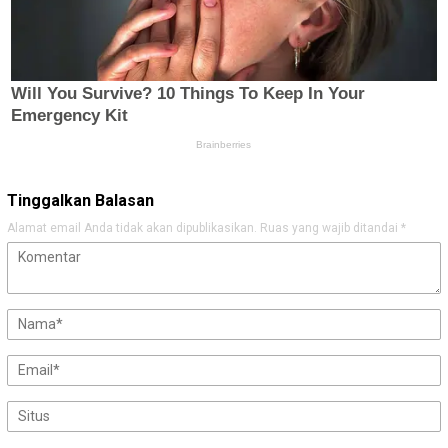
Tinggalkan Balasan
Alamat email Anda tidak akan dipublikasikan.
Ruas yang wajib ditandai
*