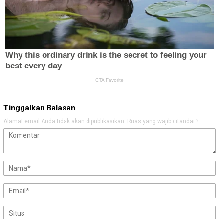
Tinggalkan Balasan
Alamat email Anda tidak akan dipublikasikan.
Ruas yang wajib ditandai
*