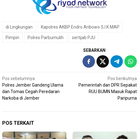
di Lingkungan
Kapolres AKBP Endro Aribowo S.I.K MAP
Pimpin
Polres Parbumulih
sertijab PJU
SEBARKAN
Navigasi
Pos sebelumnya
Pos berikutnya
Polres Jember Gandeng Ulama
Pemerintah dan DPR Sepakat
pos
dan Tomas Cegah Peredaran
RUU BUMN Masuk Rapat
Narkoba di Jember
Paripurna
POS TERKAIT