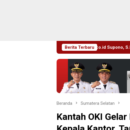
a
Pimrus Filesatu.co.id Supono, S.H. Menuju Tanah Suc
Berita Terbaru
Beranda
Sumatera Selatan
Kantah OKI Gelar
Kepala Kantor, T