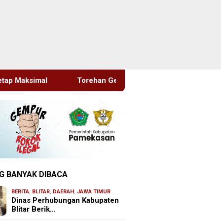
Torehan Gemilang PT BSI: 25 Juta Jam Kerja Bebas LTI
G BANYAK DIBACA
BERITA
,
BLITAR
,
DAERAH
,
JAWA TIMUR
Dinas Perhubungan Kabupaten
Blitar Berik…