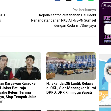
Pos berikutnya
AGHT
Kepala Kantor Pertanahan OKI Hadiri
s
Penandatanganan PKS ATR/BPN Sumsel
dengan Kodam II/Sriwijaya
an Karyawan Karaoke
H. Iskandar,SE Lantik Relawan
l Joker Baturaja
di OKU, Siap Menangkan Kursi
aku Belum Terima
DPRD, DPR RI hingga Bupati
ya, Siap Tempuh Jalur
um