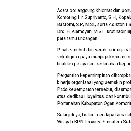
Acara berlangsung khidmat dan penu
Komering Ilir, Supriyanto, S.H., Kep
Bastomi, S.P., M.Si., serta Asisten 
Drs. H. Alamsyah, M.Si. Turut hadir
para tamu undangan.
Pisah sambut dan serah terima jabat
sekaligus upaya menjaga kesinamb
kualitas pelayanan pertanahan kepa
Pergantian kepemimpinan diharapka
kinerja organisasi yang semakin pro
Pada kesempatan tersebut, disampai
atas dedikasi, loyalitas, dan kontri
Pertanahan Kabupaten Ogan Komering
Selanjutnya, beliau mendapat amana
Wilayah BPN Provinsi Sumatera Sela