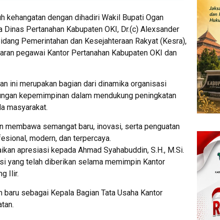
h kehangatan dengan dihadiri Wakil Bupati Ogan
ala Dinas Pertanahan Kabupaten OKI, Dr.(c) Alexsander
I Bidang Pemerintahan dan Kesejahteraan Rakyat (Kesra),
 jajaran pegawai Kantor Pertanahan Kabupaten OKI dan
an ini merupakan bagian dari dinamika organisasi
ungan kepemimpinan dalam mendukung peningkatan
da masyarakat.
n membawa semangat baru, inovasi, serta penguatan
fesional, modern, dan terpercaya.
kan apresiasi kepada Ahmad Syahabuddin, S.H., M.Si.
busi yang telah diberikan selama memimpin Kantor
 Ilir.
h baru sebagai Kepala Bagian Tata Usaha Kantor
tan.