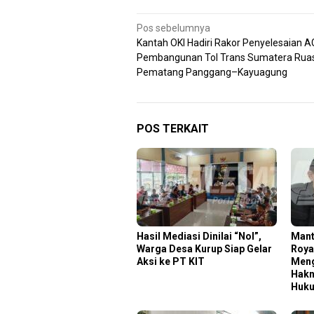
Navigasi
Pos sebelumnya
Kantah OKI Hadiri Rakor Penyelesaian 
pos
Pembangunan Tol Trans Sumatera Rua
Pematang Panggang–Kayuagung
POS TERKAIT
Hasil Mediasi Dinilai “Nol”,
Mant
Warga Desa Kurup Siap Gelar
Roya
Aksi ke PT KIT
Meng
Hakn
Huk