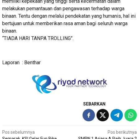
memiliki kepekaan yang tinggi serta kecermatan dalam
melakukan pemantauan dan pengawasan terhadap warga
binaan. Tentu dengan melalui pendekatan yang humanis, hal ini
bertujuan untuk memberikan rasa aman bagi seluruh warga
binaan.
“TIADA HARI TANPA TROLLING”.
Laporan : Benthar
SEBARKAN
Navigasi
Pos sebelumnya
Pos berikutnya
Semarak, KSI Gelar Fun Bike
SMPN 1 Arjasa A Raih Juara 2