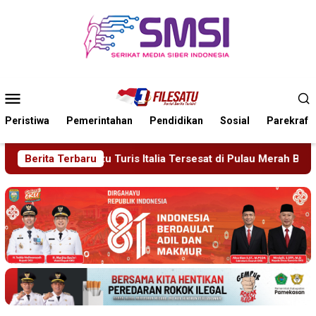
Loncat
ke
konten
Menu
Mobile
Peristiwa
Pemerintahan
Pendidikan
Sosial
Parekraf
at di Pulau Merah Banyuwangi
Berita Terbaru
Polsek Jenggawah Berhasi