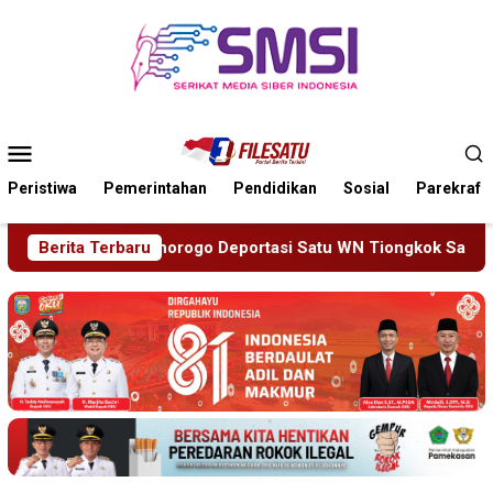
Loncat
ke
konten
Menu
Mobile
Peristiwa
Pemerintahan
Pendidikan
Sosial
Parekraf
atu WN Tiongkok Salahgunakan Ijin Tinggal
Berita Terbaru
19 Siswa Sa