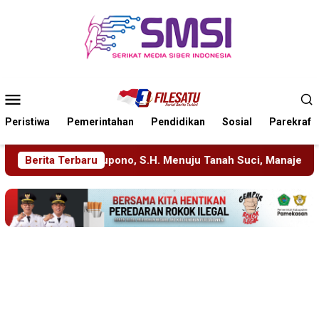
Loncat
ke
konten
Menu
Mobile
Peristiwa
Pemerintahan
Pendidikan
Sosial
Parekraf
enuju Tanah Suci, Manajemen Pastikan Pelayanan Berita Tetap 
Berita Terbaru