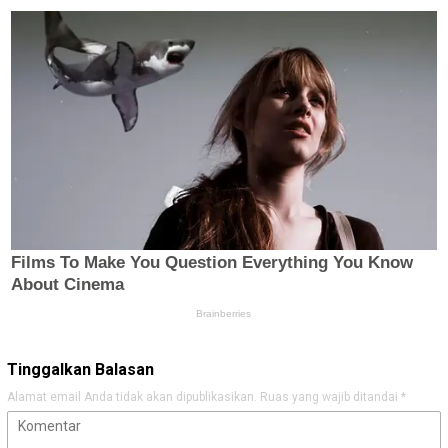
Tinggalkan Balasan
Alamat email Anda tidak akan dipublikasikan.
Ruas yang wajib ditandai
*