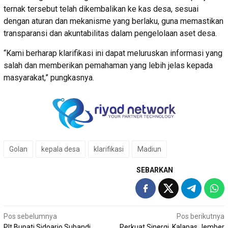
ternak tersebut telah dikembalikan ke kas desa, sesuai
dengan aturan dan mekanisme yang berlaku, guna memastikan
transparansi dan akuntabilitas dalam pengelolaan aset desa.
“Kami berharap klarifikasi ini dapat meluruskan informasi yang
salah dan memberikan pemahaman yang lebih jelas kepada
masyarakat,” pungkasnya.
Golan
kepala desa
klarifikasi
Madiun
SEBARKAN
Navigasi
Pos sebelumnya
Pos berikutnya
Plt Bupati Sidoarjo Subandi
Perkuat Sinergi, Kalapas Jember