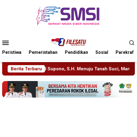
Loncat
ke
konten
Menu
Mobile
Peristiwa
Pemerintahan
Pendidikan
Sosial
Parekraf
enuju Tanah Suci, Manajemen Pastikan Pelayanan Berita Tetap 
Berita Terbaru