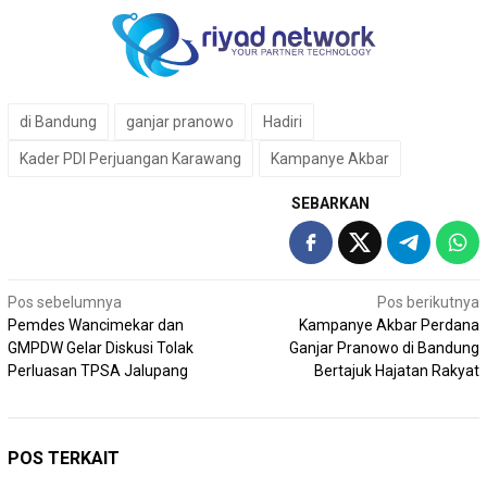
di Bandung
ganjar pranowo
Hadiri
Kader PDI Perjuangan Karawang
Kampanye Akbar
SEBARKAN
Navigasi
Pos sebelumnya
Pos berikutnya
Pemdes Wancimekar dan
Kampanye Akbar Perdana
pos
GMPDW Gelar Diskusi Tolak
Ganjar Pranowo di Bandung
Perluasan TPSA Jalupang
Bertajuk Hajatan Rakyat
POS TERKAIT