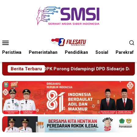
Loncat
ke
konten
Menu
Mobile
Peristiwa
Pemerintahan
Pendidikan
Sosial
Parekraf
ampingi DPD Sidoarjo Datangi Inspektorat Tindaklanjuti Lapo
Berita Terbaru