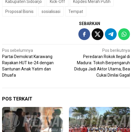
Kabupaten Sidoarjo
Kick-Off
Kopdes Merah Putih
Proposal Bisnis
sosialisasi
Tempat
SEBARKAN
Navigasi
Pos sebelumnya
Pos berikutnya
Partai Demokrat Karawang
Peredaran Rokok Ilegal di
pos
Rayakan HUT ke-24 dengan
Madura: Tokoh Berpengaruh
Santunan Anak Yatim dan
Diduga Jadi Aktor Utama, Bea
Dhuafa
Cukai Dinilai Gagal
POS TERKAIT