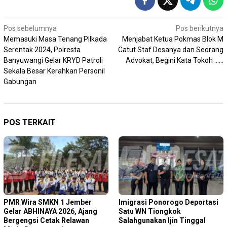
Navigasi
Pos sebelumnya
Pos berikutnya
Memasuki Masa Tenang Pilkada
Menjabat Ketua Pokmas Blok M
pos
Serentak 2024, Polresta
Catut Staf Desanya dan Seorang
Banyuwangi Gelar KRYD Patroli
Advokat, Begini Kata Tokoh ……
Sekala Besar Kerahkan Personil
Gabungan
POS TERKAIT
PMR Wira SMKN 1 Jember
Imigrasi Ponorogo Deportasi
Gelar ABHINAYA 2026, Ajang
Satu WN Tiongkok
Bergengsi Cetak Relawan
Salahgunakan Ijin Tinggal