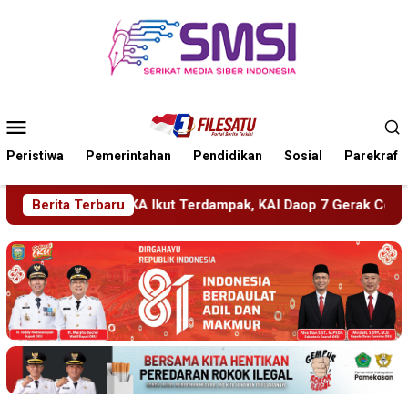
Loncat
ke
konten
Menu
Mobile
Peristiwa
Pemerintahan
Pendidikan
Sosial
Parekraf
k, KAI Daop 7 Gerak Cepat Pulihkan Layanan
Berita Terbaru
PMR Wira 