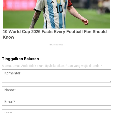
Tinggalkan Balasan
Alamat email Anda tidak akan dipublikasikan.
Ruas yang wajib ditandai
*