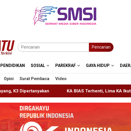
Pencarian
PENDIDIKAN
SOSIAL
PAREKRAF
GAYA HIDUP
DAER
Opini
Surat Pembaca
Video
KA BIAS Terhenti, Lima KA Ikut Terdampak, KAI Daop 7 Ge