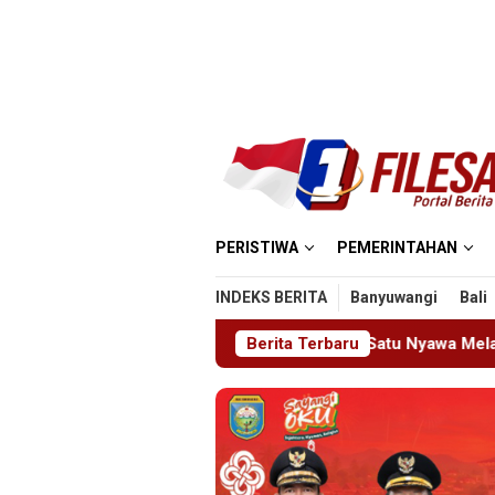
Loncat
ke
konten
PERISTIWA
PEMERINTAHAN
INDEKS BERITA
Banyuwangi
Bali
sjid MIN 5 Madiun: Satu Nyawa Melayang, K3 Dipertanyakan
Berita Terbaru