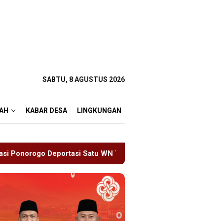
SABTU, 8 AGUSTUS 2026
AH
KABAR DESA
LINGKUNGAN
 WN Tiongkok Salahgunakan Ijin Tinggal
19 Siswa Saki