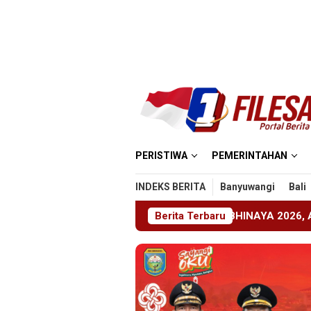
Loncat
ke
konten
PERISTIWA
PEMERINTAHAN
INDEKS BERITA
Banyuwangi
Bali
 Jember Gelar ABHINAYA 2026, Ajang Bergengsi Cetak Relaw
Berita Terbaru