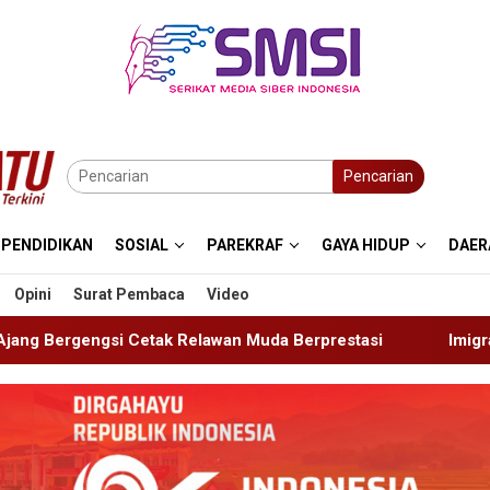
Pencarian
PENDIDIKAN
SOSIAL
PAREKRAF
GAYA HIDUP
DAER
Opini
Surat Pembaca
Video
an Muda Berprestasi
Imigrasi Ponorogo Deportasi Satu