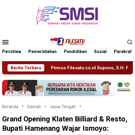
Loncat
ke
konten
Menu
Mobile
Peristiwa
Pemerintahan
Pendidikan
Sosial
Parekraf
esatu.co.id Supono, S.H. Menuju Tanah Suci, Manajemen Pastik
Berita Terbaru
Beranda
Daerah
Jawa Tengah
Grand Opening Klaten Billiard & Resto,
Bupati Hamenang Wajar Ismoyo: