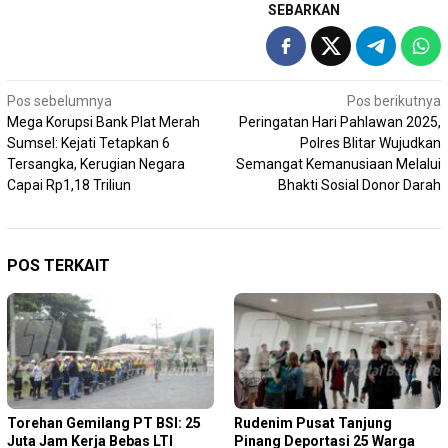
SEBARKAN
Navigasi
Pos sebelumnya
Pos berikutnya
Mega Korupsi Bank Plat Merah
Peringatan Hari Pahlawan 2025,
pos
Sumsel: Kejati Tetapkan 6
Polres Blitar Wujudkan
Tersangka, Kerugian Negara
Semangat Kemanusiaan Melalui
Capai Rp1,18 Triliun
Bhakti Sosial Donor Darah
POS TERKAIT
Torehan Gemilang PT BSI: 25
Rudenim Pusat Tanjung
Juta Jam Kerja Bebas LTI
Pinang Deportasi 25 Warga