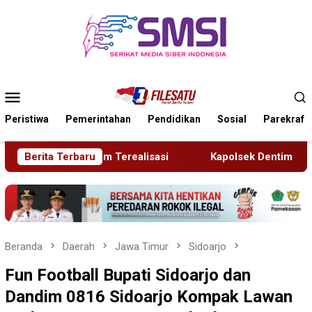
Loncat
ke
konten
Menu
Mobile
Peristiwa
Pemerintahan
Pendidikan
Sosial
Parekraf
Berita Terbaru
Kapolsek Dentim Hadiri Pelepasan Purna Tugas Danramil
Beranda
Daerah
Jawa Timur
Sidoarjo
Fun Football Bupati Sidoarjo dan
Dandim 0816 Sidoarjo Kompak Lawan