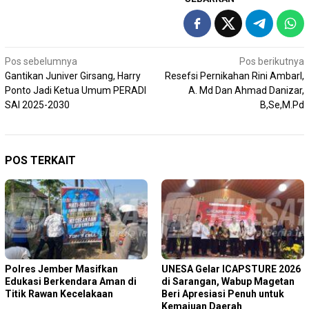
Navigasi
Pos sebelumnya
Pos berikutnya
Gantikan Juniver Girsang, Harry
Resefsi Pernikahan Rini AmbarI,
pos
Ponto Jadi Ketua Umum PERADI
A. Md Dan Ahmad Danizar,
SAI 2025-2030
B,Se,M.Pd
POS TERKAIT
Polres Jember Masifkan
‎UNESA Gelar ICAPSTURE 2026
Edukasi Berkendara Aman di
di Sarangan, Wabup Magetan
Titik Rawan Kecelakaan
Beri Apresiasi Penuh untuk
Kemajuan Daerah