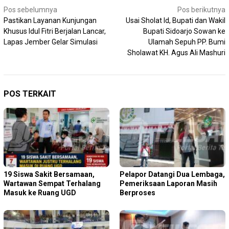
Navigasi
Pos sebelumnya
Pos berikutnya
Pastikan Layanan Kunjungan
Usai Sholat Id, Bupati dan Wakil
pos
Khusus Idul Fitri Berjalan Lancar,
Bupati Sidoarjo Sowan ke
Lapas Jember Gelar Simulasi
Ulamah Sepuh PP. Bumi
Sholawat KH. Agus Ali Mashuri
POS TERKAIT
19 Siswa Sakit Bersamaan,
Pelapor Datangi Dua Lembaga,
Wartawan Sempat Terhalang
Pemeriksaan Laporan Masih
Masuk ke Ruang UGD
Berproses