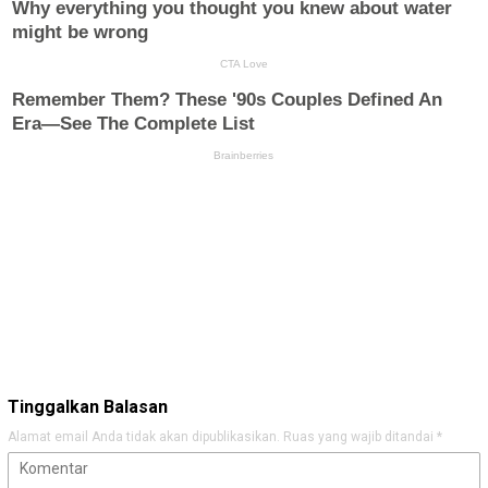
Tinggalkan Balasan
Alamat email Anda tidak akan dipublikasikan.
Ruas yang wajib ditandai
*