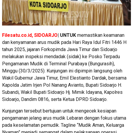
Filesatu.co.id, SIDOARJO
| UNTUK
memastikan keamanan
dan kenyamanan arus mudik pada Hari Raya Idul Fitri 1446 H
tahun 2025, jajaran Forkopimda Jawa Timur dan Sidoarjo
melakukan inspeksi mendadak (sidak) ke Posko Terpadu
Pengamanan Mudik di Terminal Purabaya (Bungurasih),
Minggu (30/3/2025). Kunjungan ini dipimpin langsung oleh
Wakil Gubernur Jawa Timur, Emil Elestianto Dardak, bersama
Kapolda Jatim Irjen Pol Nanang Avianto, Bupati Sidoarjo H.
Subandi, Wakil Bupati Sidoarjo Hj. Mimik Idayana, Kapolres
Sidoarjo, Dandim 0816, serta Ketua DPRD Sidoarjo.
Kunjungan tersebut bertujuan untuk mengecek kesiapan
pengamanan jelang arus mudik Lebaran dengan fokus utama
pada keselamatan pemudik. Tagline “Mudik Aman, Keluarga
Nyaman” menjadi semangat dalam pelaksanaan operasi