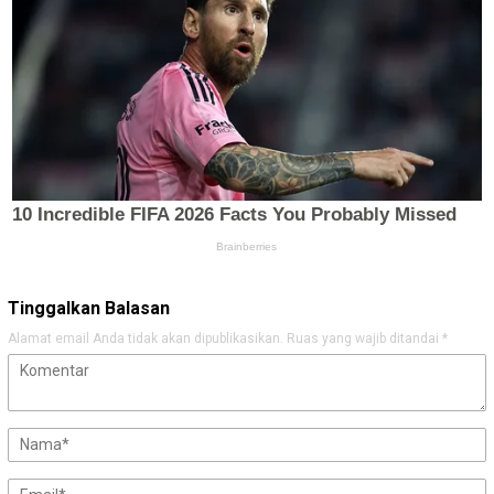
Tinggalkan Balasan
Alamat email Anda tidak akan dipublikasikan.
Ruas yang wajib ditandai
*