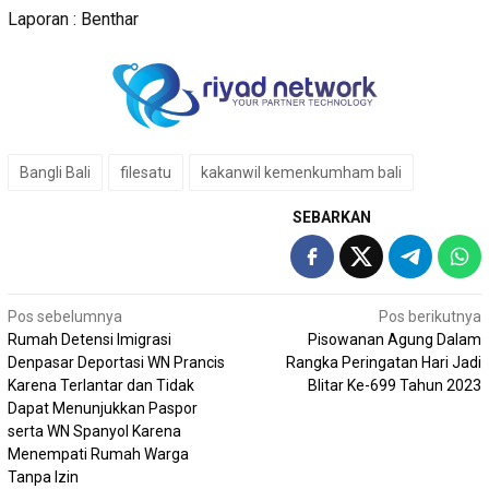
Laporan : Benthar
Bangli Bali
filesatu
kakanwil kemenkumham bali
SEBARKAN
Navigasi
Pos sebelumnya
Pos berikutnya
Rumah Detensi Imigrasi
Pisowanan Agung Dalam
pos
Denpasar Deportasi WN Prancis
Rangka Peringatan Hari Jadi
Karena Terlantar dan Tidak
Blitar Ke-699 Tahun 2023
Dapat Menunjukkan Paspor
serta WN Spanyol Karena
Menempati Rumah Warga
Tanpa Izin