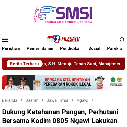
Loncat
ke
konten
Menu
Mobile
Peristiwa
Pemerintahan
Pendidikan
Sosial
Parekraf
anah Suci, Manajemen Pastikan Pelayanan Berita Tetap Maksima
Berita Terbaru
Beranda
Daerah
Jawa Timur
Ngawi
Dukung Ketahanan Pangan, Perhutani
Bersama Kodim 0805 Ngawi Lakukan