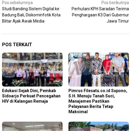
Navigasi
Pos sebelumnya
Pos berikutnya
Studi Banding Sistem Digital ke
Perhutani KPH Saradan Terima
pos
Badung Bali, Diskominfotik Kota
Penghargaan K3 Dari Gubernur
Blitar Ajak Awak Media
Jawa Timur
POS TERKAIT
Edukasi Sejak Dini, Pemkab
Pimrus Filesatu.co.id Supono,
Sidoarjo Perkuat Pencegahan
S.H. Menuju Tanah Suci,
HIV di Kalangan Remaja
Manajemen Pastikan
Pelayanan Berita Tetap
Maksimal